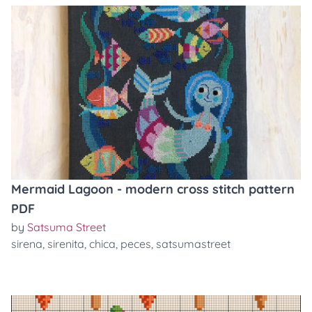
Mermaid Lagoon - modern cross stitch pattern
PDF
by
Satsuma Street
sirena
,
sirenita
,
chica
,
peces
,
satsumastreet