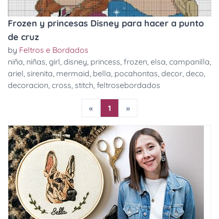
Frozen y princesas Disney para hacer a punto
de cruz
by
Feltros e Bordados
niña
,
niñas
,
girl
,
disney
,
princess
,
frozen
,
elsa
,
campanilla
,
ariel
,
sirenita
,
mermaid
,
bella
,
pocahontas
,
decor
,
deco
,
decoracion
,
cross
,
stitch
,
feltrosebordados
«
1
»