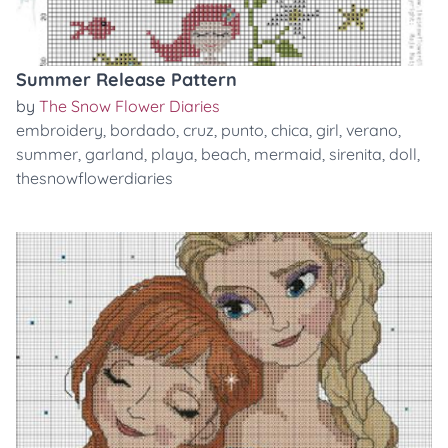
Summer Release Pattern
by
The Snow Flower Diaries
embroidery
,
bordado
,
cruz
,
punto
,
chica
,
girl
,
verano
,
summer
,
garland
,
playa
,
beach
,
mermaid
,
sirenita
,
doll
,
thesnowflowerdiaries