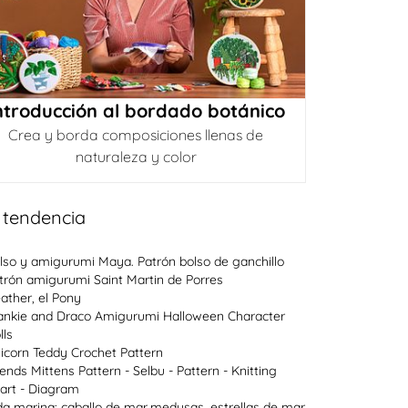
ntroducción al bordado botánico
Crea y borda composiciones llenas de
naturaleza y color
 tendencia
lso y amigurumi Maya. Patrón bolso de ganchillo
trón amigurumi Saint Martin de Porres
ather, el Pony
ankie and Draco Amigurumi Halloween Character
lls
icorn Teddy Crochet Pattern
lends Mittens Pattern - Selbu - Pattern - Knitting
art - Diagram
da marina: caballo de mar,medusas, estrellas de mar