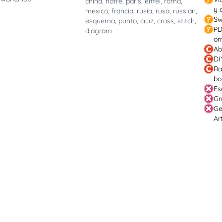
china
,
notre
,
paris
,
eiffel
,
roma
,
y 
mexico
,
francia
,
rusia
,
rusa
,
russian
,
Sw
esquema
,
punto
,
cruz
,
cross
,
stitch
,
PD
diagram
or
Ab
DI
Ra
bo
Es
Gr
Ge
Ar