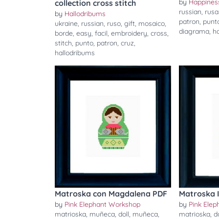
by
Happines
collection cross stitch
russian
,
rusa
by
Hallodribums
patron
,
punt
ukraine
,
russian
,
ruso
,
gift
,
mosaico
,
diagrama
,
h
borde
,
easy
,
facil
,
embroidery
,
cross
,
stitch
,
punto
,
patron
,
cruz
,
hallodribums
Matroska con Magdalena PDF
Matroska 
by
Pink Elephant Workshop
by
Pink Ele
matrioska
,
muñeca
,
doll
,
muñeca
,
matrioska
,
d