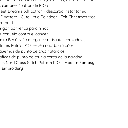
calamares (patrón de PDF)
eet Dreams pdf patrón - descarga instantánea
F pattern - Cute Little Reindeer - Felt Christmas tree
nament
rigo tipo trenca para niños
Y pañuelo contra el cáncer
nita Bebé Niño a rayas con tirantes cruzados y
tones Patrón PDF recién nacido a 3 años
quemas de punto de cruz natalicios
áficos de punto de cruz a cerca de la navidad
ek Nerd Cross Stitch Pattern PDF - Modern Fantasy
t Embroidery