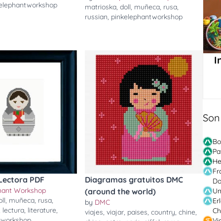
kelephantworkshop
matrioska
,
doll
,
muñeca
,
rusa
,
russian
,
pinkelephantworkshop
I
Son
Bo
Pa
He
Fr
Lectora PDF
Diagramas gratuitos DMC
Do
phant Workshop
Un
(around the world)
oll
,
muñeca
,
rusa
,
Er
by
DMC
,
lectura
,
literature
,
Ch
viajes
,
viajar
,
paises
,
country
,
chine
,
tworkshop
Vi