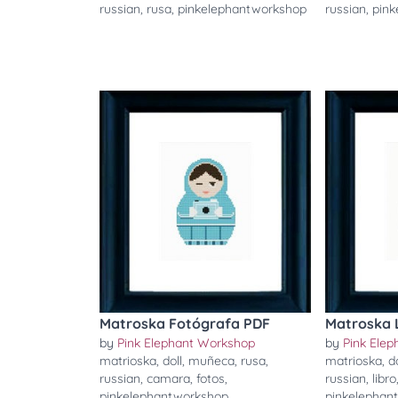
russian
,
rusa
,
pinkelephantworkshop
russian
,
pin
Matroska Fotógrafa PDF
Matroska 
by
Pink Elephant Workshop
by
Pink Ele
matrioska
,
doll
,
muñeca
,
rusa
,
matrioska
,
d
russian
,
camara
,
fotos
,
russian
,
libro
pinkelephantworkshop
pinkelephan