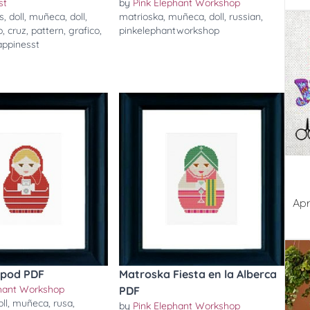
st
by
Pink Elephant Workshop
s
,
doll
,
muñeca
,
doll
,
matrioska
,
muñeca
,
doll
,
russian
,
o
,
cruz
,
pattern
,
grafico
,
pinkelephantworkshop
appinesst
Apr
Ipod PDF
Matroska Fiesta en la Alberca
phant Workshop
PDF
oll
,
muñeca
,
rusa
,
by
Pink Elephant Workshop