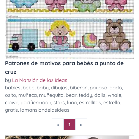
Patrones de motivos para bebés a punto de
cruz
by
La Mansión de las ideas
babies
,
bebe
,
baby
,
dibujos
,
biberon
,
payaso
,
dado
,
osito
,
muñeca
,
muñequita
,
bear
,
teddy
,
dolls
,
whale
,
clown
,
pacifiermoon
,
stars
,
luna
,
estrellitas
,
estrella
,
gratis
,
lamansiondelasideas
«
1
»