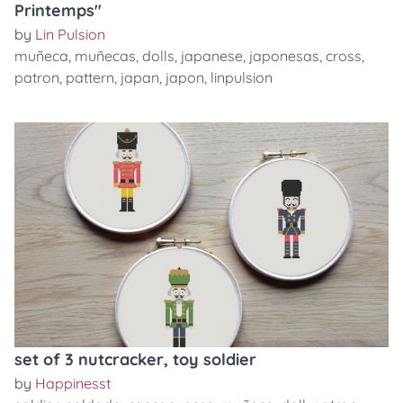
Printemps"
by
Lin Pulsion
muñeca
,
muñecas
,
dolls
,
japanese
,
japonesas
,
cross
,
patron
,
pattern
,
japan
,
japon
,
linpulsion
set of 3 nutcracker, toy soldier
by
Happinesst