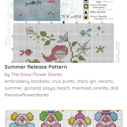
Summer Release Pattern
by
The Snow Flower Diaries
embroidery
,
bordado
,
cruz
,
punto
,
chica
,
girl
,
verano
,
summer
,
garland
,
playa
,
beach
,
mermaid
,
sirenita
,
doll
,
thesnowflowerdiaries