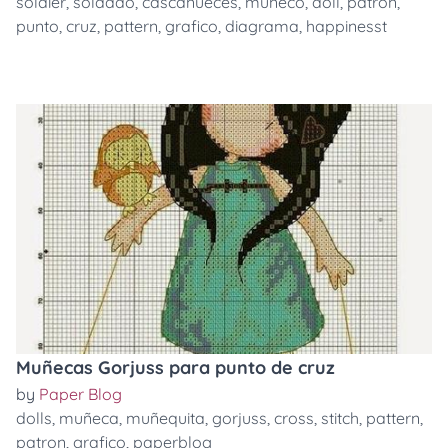
soldier
,
soldado
,
cascanueces
,
muñeco
,
doll
,
patron
,
punto
,
cruz
,
pattern
,
grafico
,
diagrama
,
happinesst
Muñecas Gorjuss para punto de cruz
by
Paper Blog
dolls
,
muñeca
,
muñequita
,
gorjuss
,
cross
,
stitch
,
pattern
,
patron
,
grafico
,
paperblog