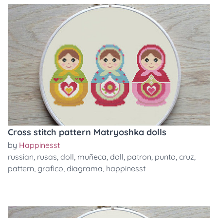
Cross stitch pattern Matryoshka dolls
by
Happinesst
russian
,
rusas
,
doll
,
muñeca
,
doll
,
patron
,
punto
,
cruz
,
pattern
,
grafico
,
diagrama
,
happinesst