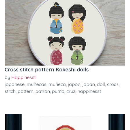
Cross stitch pattern Kokeshi dolls
by
Happinesst
japanese
,
muñecas
,
muñeca
,
japon
,
japan
,
doll
,
cross
,
stitch
,
pattern
,
patron
,
punto
,
cruz
,
happinesst