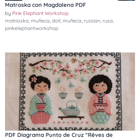
Matroska con Magdalena PDF
by
Pink Elephant Workshop
matrioska
,
muñeca
,
doll
,
muñeca
,
russian
,
rusa
,
pinkelephantworkshop
PDF Diagrama Punto de Cruz "Rêves de