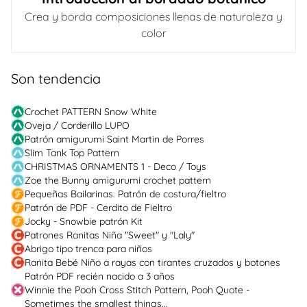
Crea y borda composiciones llenas de naturaleza y
color
Son tendencia
Crochet PATTERN Snow White
Oveja / Corderillo LUPO
Patrón amigurumi Saint Martin de Porres
Slim Tank Top Pattern
CHRISTMAS ORNAMENTS 1 - Deco / Toys
Zoe the Bunny amigurumi crochet pattern
Pequeñas Bailarinas. Patrón de costura/fieltro
Patrón de PDF - Cerdito de Fieltro
Jocky - Snowbie patrón Kit
Patrones Ranitas Niña "Sweet" y "Laly"
Abrigo tipo trenca para niños
Ranita Bebé Niño a rayas con tirantes cruzados y botones
Patrón PDF recién nacido a 3 años
Winnie the Pooh Cross Stitch Pattern, Pooh Quote -
Sometimes the smallest things...