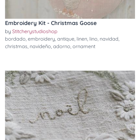
Embroidery Kit - Christmas Goose
by
Stitcherystudioshop
bordado
,
embroidery
,
antique
,
linen
,
lino
,
navidad
,
christmas
,
navideño
,
adorno
,
ornament