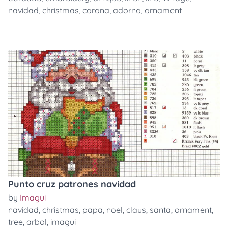
navidad
,
christmas
,
corona
,
adorno
,
ornament
Punto cruz patrones navidad
by
Imagui
navidad
,
christmas
,
papa
,
noel
,
claus
,
santa
,
ornament
,
tree
,
arbol
,
imagui