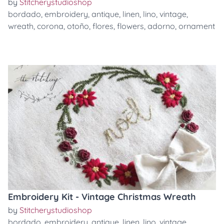
by
Stitcherystudioshop
bordado
,
embroidery
,
antique
,
linen
,
lino
,
vintage
,
wreath
,
corona
,
otoño
,
flores
,
flowers
,
adorno
,
ornament
Embroidery Kit - Vintage Christmas Wreath
by
Stitcherystudioshop
bordado
,
embroidery
,
antique
,
linen
,
lino
,
vintage
,