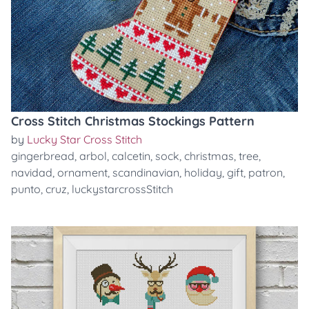
Cross Stitch Christmas Stockings Pattern
by
Lucky Star Cross Stitch
gingerbread
,
arbol
,
calcetin
,
sock
,
christmas
,
tree
,
navidad
,
ornament
,
scandinavian
,
holiday
,
gift
,
patron
,
punto
,
cruz
,
luckystarcrossStitch