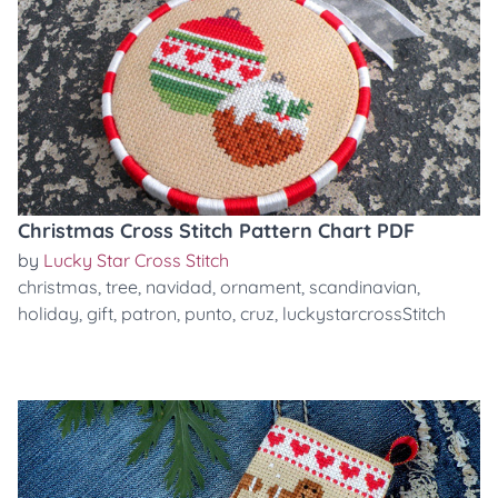
Christmas Cross Stitch Pattern Chart PDF
by
Lucky Star Cross Stitch
christmas
,
tree
,
navidad
,
ornament
,
scandinavian
,
holiday
,
gift
,
patron
,
punto
,
cruz
,
luckystarcrossStitch